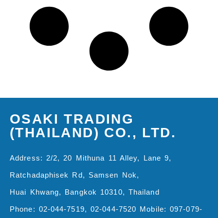
OSAKI TRADING
(THAILAND) CO., LTD.
Address: 2/2, 20 Mithuna 11 Alley, Lane 9,
Ratchadaphisek Rd, Samsen Nok,
Huai Khwang, Bangkok 10310, Thailand
Phone: 02-044-7519, 02-044-7520 Mobile: 097-079-