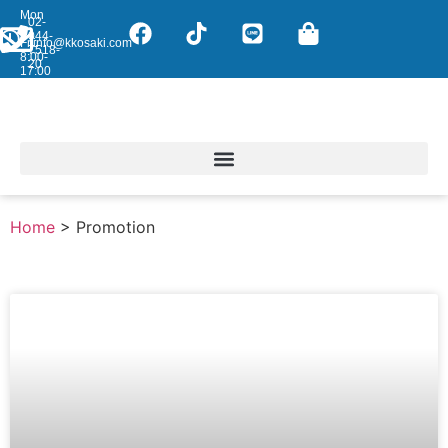
Mon
02-
-
044-
Fri:
info@kkosaki.com
7518-
8:00-
20
17:00
Home
>
Promotion