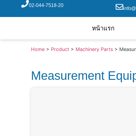
02-044-7518-20
info@
หน้าแรก
Home
>
Product
>
Machinery Parts
>
Measur
Measurement Equip