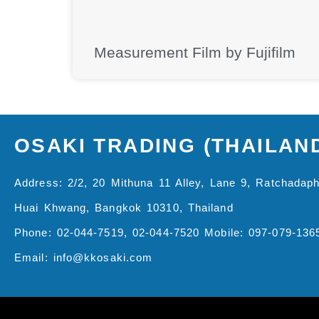
Measurement Film by Fujifilm
OSAKI TRADING (THAILAND
Address: 2/2, 20 Mithuna 11 Alley, Lane 9, Ratchada
Huai Khwang, Bangkok 10310, Thailand
Phone: 02-044-7519, 02-044-7520 Mobile: 097-079-136
Email: info@kkosaki.com