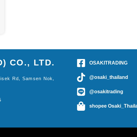
) CO., LTD.
OSAKITRADING
@osaki_thailand
phisek Rd, Samsen Nok,
@osakitrading
5
shopee Osaki_Thail