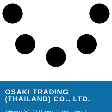
OSAKI TRADING
(THAILAND) CO., LTD.
Address: 2/2, 20 Mithuna 11 Alley, Lane 9,