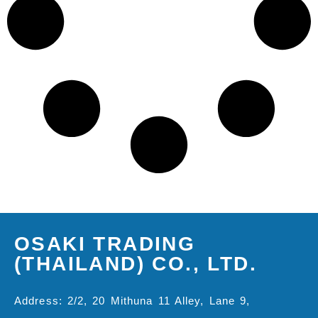
OSAKI TRADING
(THAILAND) CO., LTD.
Address: 2/2, 20 Mithuna 11 Alley, Lane 9,