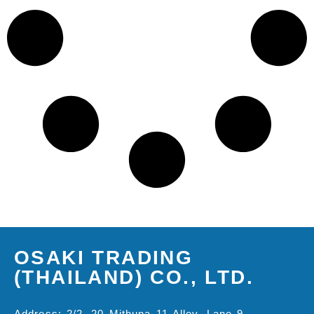
OSAKI TRADING
(THAILAND) CO., LTD.
Address: 2/2, 20 Mithuna 11 Alley, Lane 9,