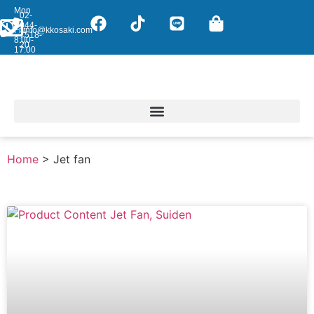
Mon
02-
-
044-
Fri:
info@kkosaki.com
7518-
8:00-
20
17:00
Home
>
Jet fan