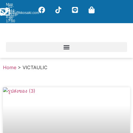
Mon
02-
-
044-
Fri:
info@kkosaki.com
7518-
8:00-
20
17:00
Home
>
VICTAULIC