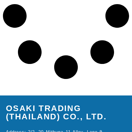
OSAKI TRADING
(THAILAND) CO., LTD.
Address: 2/2, 20 Mithuna 11 Alley, Lane 9,